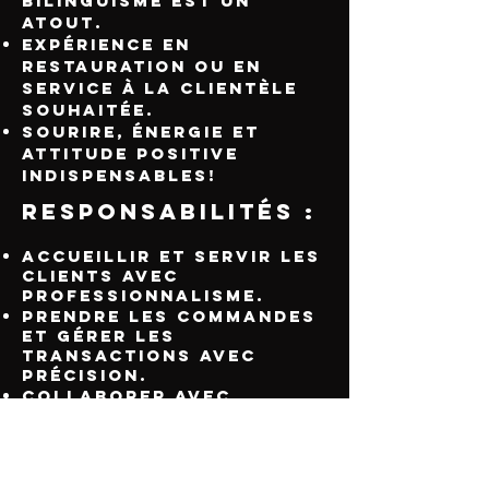
bilinguisme est un
atout.
Expérience en
restauration ou en
service à la clientèle
souhaitée.
Sourire, énergie et
attitude positive
indispensables!
Responsabilités :
Accueillir et servir les
clients avec
professionnalisme.
Prendre les commandes
et gérer les
transactions avec
précision.
Collaborer avec
l’équipe en salle et en
cuisine pour un service
rapide et impeccable.
Maintenir la propreté